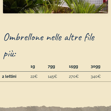
Ombrellone nelle altre file
più:
1g
7gg
15gg
30gg
2 lettini
22€
145€
270€
340€