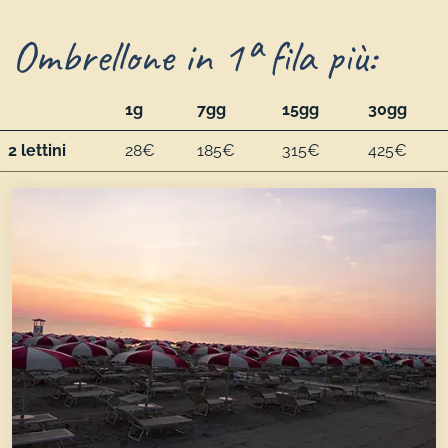
Ombrellone in 1ª fila più:
1g
7gg
15gg
30gg
2 lettini
28€
185€
315€
425€