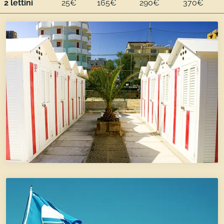
2 lettini
25€
165€
290€
370€