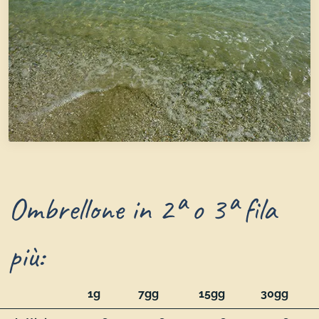
Ombrellone in 2ª o 3ª fila
più:
1g
7gg
15gg
30gg